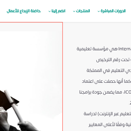
الدورات المباشرة
المنتجات
انضم إلينا
حاضنة الإبداع للأعمال
أكاديمية الإبداع العالمية International Creativity Academy هي مؤسسة تعليمية
 تحت رقم الترخيص
زودي التعليم في المملكة
تحدة (UKRLP) كمزود تعليمي معتمد 10097931، كما أنها حصلت على اعتماد
رسمي من ICO (International Commissioner's Office)، مما يضمن جودة برامجنا
عليم عبر الإنترنت) لدراسة
ية وفقًا لأعلى المعايير