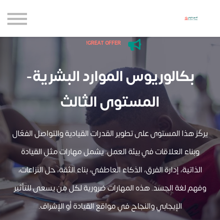
حاضنة الإبداع للأعمال
الموارد المجانية
المدونة
GREAT OFFER!
الاعتماديات
بكالوريوس الموارد البشرية-
حساب جديد
تسجيل الدخول
المستوى الثالث
يركّز هذا المستوى على تطوير القدرات القيادية والتواصل الفعّال
وبناء العلاقات في بيئة العمل. يشمل مهارات مثل القيادة
الذاتية، إدارة الفرق، الذكاء العاطفي، بناء الثقة، حل النزاعات،
وفهم لغة الجسد. هذه المهارات ضرورية لكل من يسعى للتأثير
الإيجابي والنجاح في مواقع القيادة أو الإشراف.