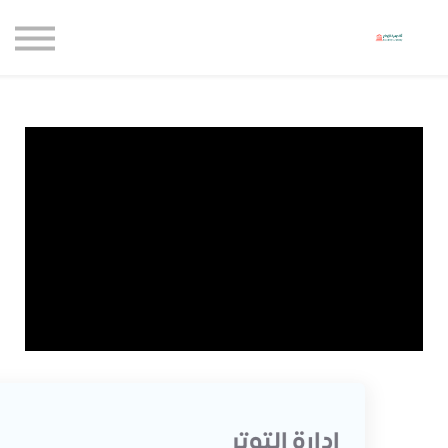
حاضنة الإبداع للأعمال
الموارد المجانية
المدونة
الاعتماديات
حساب جديد
تسجيل الدخول
ادارة التوتر