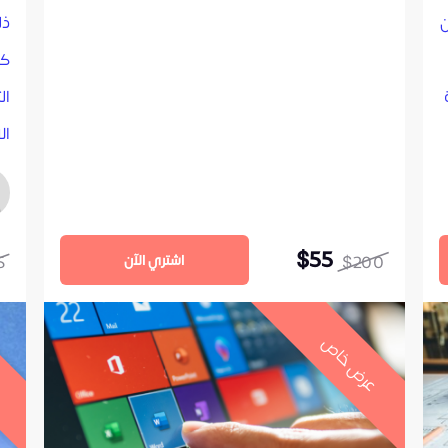
ن
كي
ال
ال
لإ
ال
$55
5
$200
اشتري الآن
ال
من
عرض خاص
ع
ال
لل