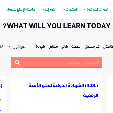
الدورات المباشرة
المنتجات
انضم إلينا
حاضنة الإبداع للأعمال
WHAT WILL YOU LEARN TODAY?
المؤلفون
فئ
اصتي
غير مسجّل
الأحدث
شائع
مجاني
شهادة
(ICDL) الشهادة الدولية لمحو الأمية
(ICDLأساسيات برامج الـ(ـ OFFICE
الرقمية
تق
ال