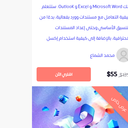
ذلك Microsoft Word و Excel و Outlook. ستتعلم
فية التعامل مع مستندات وورد بفعالية، بدءًا من
تنسيق الأساسي وحتى إعداد المستندات
احترافية، بالإضافة إلى كيفية استخدام إكسل
دارة البيانات، إنشاء الجداول، وإجراء العمليات
محمد الشماع
حسابية بسهولة. كما تغطي الدورة البريد
الإلكتروني عبر Outlook، مما يساعدك على إدارة
$55
$13
اشتري الآن
مراسلات الإلكترونية بكفاءة. تعتمد الدورة على
هج تطبيقي مدعوم بالأمثلة العملية والنماذج
رض خاص
توضيحية لضمان اكتساب مهارات حقيقية قابلة
تطبيق في مختلف المجالات المهنية.