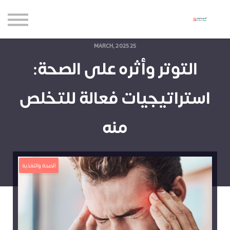
حاضنة الإبداع للأعمال
الموارد المجانية
المدونة
25 MARCH, 2025
التوتر وأثره على الصحة:
الاعتماديات
حساب جديد
استراتيجيات فعالة للتخلص
تسجيل الدخول
منه
الصحة والتغذية