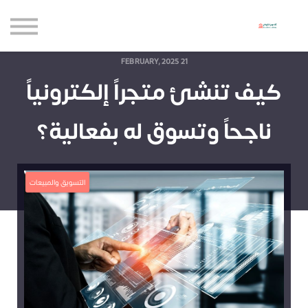
حاضنة الإبداع للأعمال
الموارد المجانية
المدونة
21 FEBRUARY, 2025
كيف تنشئ متجراً إلكترونياً
الاعتماديات
حساب جديد
ناجحاً وتسوق له بفعالية؟
تسجيل الدخول
التسويق والمبيعات