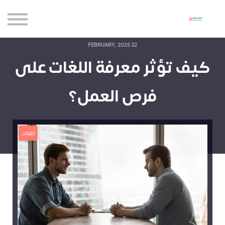
حاضنة الإبداع للأعمال
الموارد المجانية
المدونة
22 FEBRUARY, 2025
كيف تؤثر معرفة اللغات على
الاعتماديات
حساب جديد
فرص العمل؟
تسجيل الدخول
اللغات