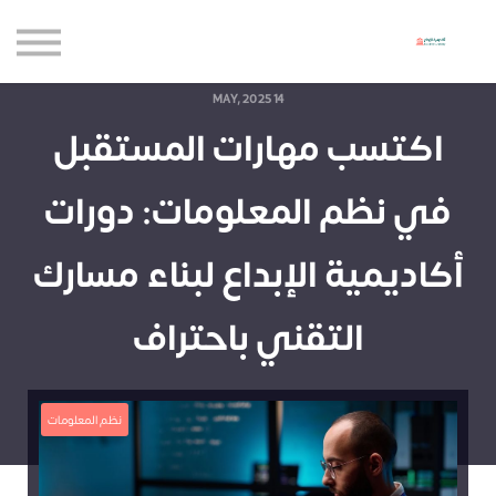
حاضنة الإبداع للأعمال
الموارد المجانية
المدونة
14 MAY, 2025
اكتسب مهارات المستقبل
الاعتماديات
حساب جديد
في نظم المعلومات: دورات
تسجيل الدخول
أكاديمية الإبداع لبناء مسارك
التقني باحتراف
نظم المعلومات