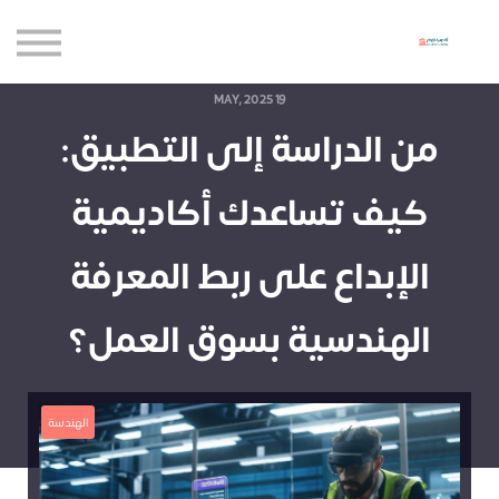
حاضنة الإبداع للأعمال
الموارد المجانية
المدونة
19 MAY, 2025
من الدراسة إلى التطبيق:
الاعتماديات
حساب جديد
كيف تساعدك أكاديمية
تسجيل الدخول
الإبداع على ربط المعرفة
الهندسية بسوق العمل؟
الهندسة